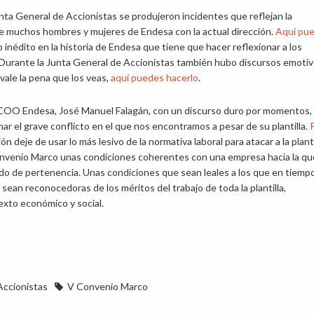
nta General de Accionistas se produjeron incidentes que reflejan la
e muchos hombres y mujeres de Endesa con la actual dirección.
Aquí pu
go inédito en la historia de Endesa que tiene que hacer reflexionar a los
 Durante la Junta General de Accionistas también hubo discursos emotiv
vale la pena que los veas,
aquí puedes hacerlo
.
 CCOO Endesa, José Manuel Falagán, con un discurso duro por momentos,
r el grave conflicto en el que nos encontramos a pesar de su plantilla.
ón deje de usar lo más lesivo de la normativa laboral para atacar a la planti
nvenio Marco unas condiciones coherentes con una empresa hacia la que
ido de pertenencia. Unas condiciones que sean leales a los que en tiemp
sean reconocedoras de los méritos del trabajo de toda la plantilla,
exto económico y social.
Accionistas
V Convenio Marco