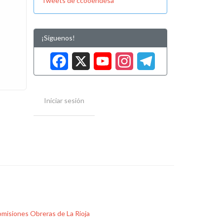
Tweets de ccooendesa
¡Síguenos!
Facebook
X
YouTube
Instag
Tele
Iniciar sesión
misiones Obreras de La Rioja