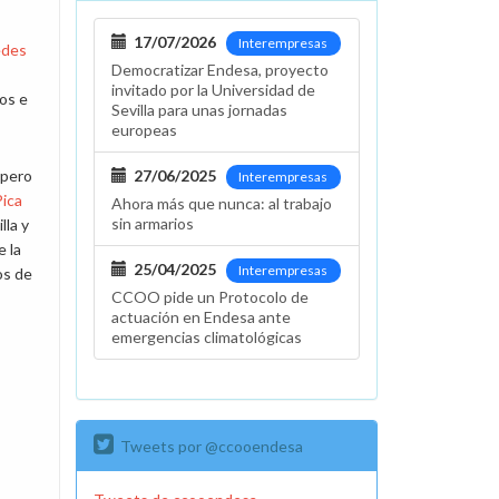
17/07/2026
Interempresas
edes
Democratizar Endesa, proyecto
invitado por la Universidad de
os e
Sevilla para unas jornadas
europeas
 pero
27/06/2025
Interempresas
Pica
Ahora más que nunca: al trabajo
sin armarios
lla y
 la
25/04/2025
Interempresas
os de
CCOO pide un Protocolo de
actuación en Endesa ante
emergencias climatológicas
Tweets por @ccooendesa