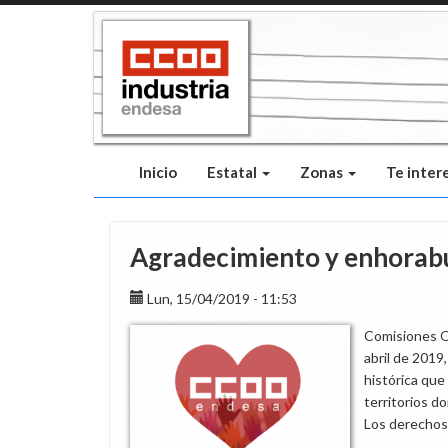
Pasar
al
contenido
principal
Inicio
Estatal
Zonas
Te inter
Agradecimiento y enhorabue
Lun, 15/04/2019 - 11:53
Comisiones Ob
abril de 2019
histórica que
territorios d
Los derechos