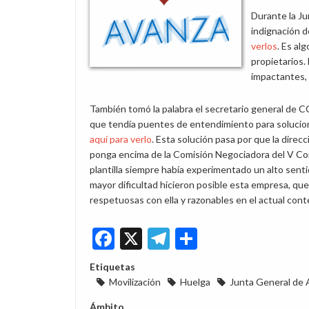
Durante la Ju
indignación d
verlos
. Es al
propietarios.
impactantes, 
También tomó la palabra el secretario general de
que tendía puentes de entendimiento para soluciona
aquí para verlo
. Esta solución pasa por que la direcci
ponga encima de la Comisión Negociadora del V Co
plantilla siempre había experimentado un alto sent
mayor dificultad hicieron posible esta empresa, que 
respetuosas con ella y razonables en el actual cont
Facebook
X
Telegram
Share
Etiquetas
Movilización
Huelga
Junta General de 
Ámbito