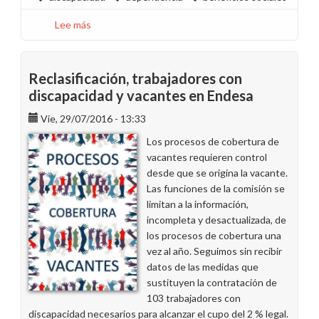
Lee más
sobre
Pedimos
a
la
Reclasificación, trabajadores con
dirección
discapacidad y vacantes en Endesa
que
Vie, 29/07/2016 - 13:33
mantenga
las
Los procesos de cobertura de
ayudas
vacantes requieren control
a
desde que se origina la vacante.
familiares
Las funciones de la comisión se
con
limitan a la información,
discapacidad
incompleta y desactualizada, de
después
los procesos de cobertura una
de
vez al año. Seguimos sin recibir
2020
datos de las medidas que
sustituyen la contratación de
103 trabajadores con
discapacidad necesarios para alcanzar el cupo del 2 % legal.