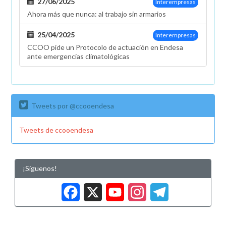
27/06/2025
Interempresas
Ahora más que nunca: al trabajo sin armarios
25/04/2025
Interempresas
CCOO pide un Protocolo de actuación en Endesa
ante emergencias climatológicas
Tweets por @ccooendesa
Tweets de ccooendesa
¡Síguenos!
Facebook
X
YouTub
Insta
Tele