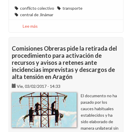
conflicto colectivo
transporte
central de Jinámar
Lee más
sobre
Finaliza
Conflicto
Colectivo
Comisiones Obreras pide la retirada del
Servicio
procedimiento para activación de
Guagua
recursos y avisos a retenes ante
Jinámar
incidencias imprevistas y descargos de
alta tensión en Aragón
Vie, 03/02/2017 - 14:33
El documento no ha
pasado por los
cauces habituales
establecidos y ha
sido elaborado de
manera unilateral sin