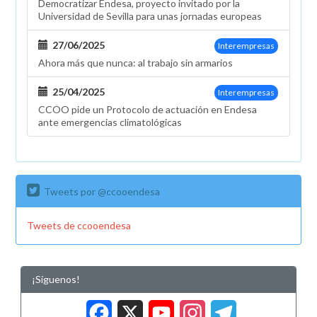
Democratizar Endesa, proyecto invitado por la
Universidad de Sevilla para unas jornadas europeas
27/06/2025
Interempresas
Ahora más que nunca: al trabajo sin armarios
25/04/2025
Interempresas
CCOO pide un Protocolo de actuación en Endesa
ante emergencias climatológicas
Tweets por @ccooendesa
Tweets de ccooendesa
¡Síguenos!
Facebook
X
YouTub
Insta
Tele