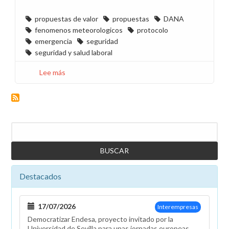
propuestas de valor
propuestas
DANA
fenomenos meteorologicos
protocolo
emergencia
seguridad
seguridad y salud laboral
Lee más
sobre
Propuesta
de
CCOO
del
Buscar
Protocolo
ante
situaciones
de
emergencia
Destacados
17/07/2026
Interempresas
Democratizar Endesa, proyecto invitado por la
Universidad de Sevilla para unas jornadas europeas