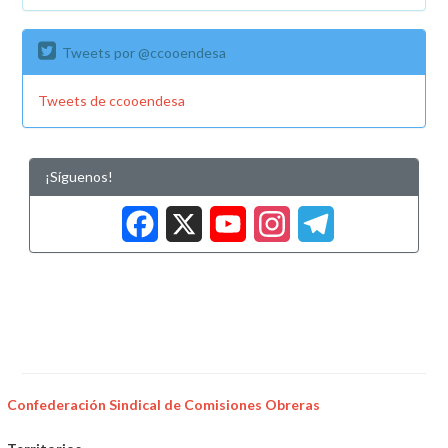
Tweets por @ccooendesa
Tweets de ccooendesa
¡Síguenos!
Facebook
X
YouTub
Insta
Tele
Confederación Sindical de Comisiones Obreras