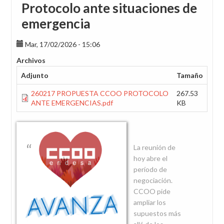
Protocolo ante situaciones de
emergencia
Mar, 17/02/2026 - 15:06
Archivos
Adjunto
Tamaño
260217 PROPUESTA CCOO PROTOCOLO
267.53
ANTE EMERGENCIAS.pdf
KB
La reunión de
hoy abre el
período de
negociación.
CCOO pide
ampliar los
supuestos más