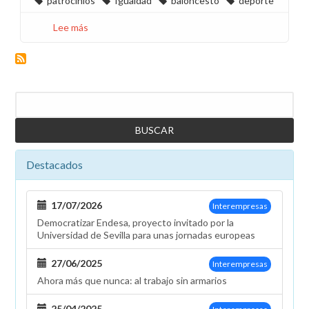
patrocinios
Igualdad
baloncesto
deporte
Lee más
sobre
¡El
baloncesto
no
es
Buscar
solo
cuestión
de
pelotas!
Destacados
17/07/2026
Interempresas
Democratizar Endesa, proyecto invitado por la
Universidad de Sevilla para unas jornadas europeas
27/06/2025
Interempresas
Ahora más que nunca: al trabajo sin armarios
25/04/2025