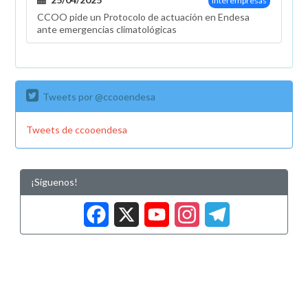
Interempresas
CCOO pide un Protocolo de actuación en Endesa
ante emergencias climatológicas
Tweets por @ccooendesa
Tweets de ccooendesa
¡Síguenos!
Facebook
X
YouTub
Insta
Tele