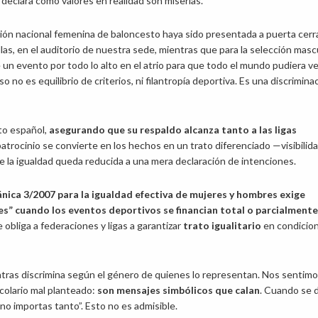
 declara como valores en realidad son miserias.
ión nacional femenina de baloncesto haya sido presentada a puerta cerr
illas, en el auditorio de nuestra sede, mientras que para la selección masc
 un evento por todo lo alto en el atrio para que todo el mundo pudiera ve
so no es equilibrio de criterios, ni filantropía deportiva. Es una discrimina
to español,
asegurando que su respaldo alcanza tanto a las ligas
patrocinio se convierte en los hechos en un trato diferenciado —visibilid
de la igualdad queda reducida a una mera declaración de intenciones.
ánica 3/2007 para la igualdad efectiva de mujeres y hombres exige
es” cuando los eventos deportivos se financian total o parcialment
 obliga a federaciones y ligas a garantizar
trato igualitario
en condicio
tras discrimina según el género de quienes lo representan. Nos sentim
colario mal planteado:
son mensajes simbólicos que calan
. Cuando se 
no importas tanto”. Esto no es admisible.