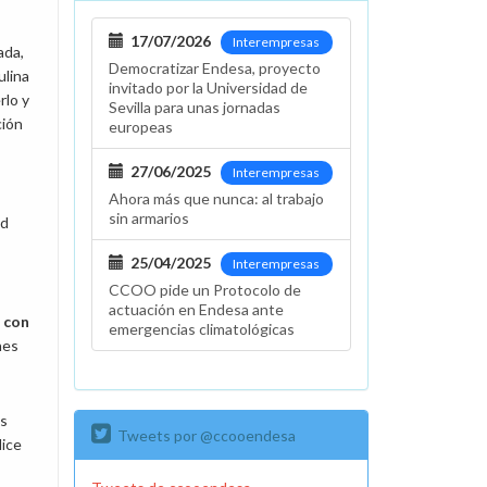
17/07/2026
Interempresas
ada,
Democratizar Endesa, proyecto
ulina
invitado por la Universidad de
rlo y
Sevilla para unas jornadas
ción
europeas
27/06/2025
Interempresas
Ahora más que nunca: al trabajo
sin armarios
ad
25/04/2025
Interempresas
CCOO pide un Protocolo de
actuación en Endesa ante
e con
emergencias climatológicas
nes
os
Tweets por @ccooendesa
dice