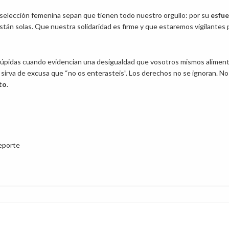
selección femenina sepan que tienen todo nuestro orgullo: por su
esfue
tán solas. Que nuestra solidaridad es firme y que estaremos vigilantes 
túpidas cuando evidencian una desigualdad que vosotros mismos aliment
 sirva de excusa que “no os enterasteis”. Los derechos no se ignoran. No
to
.
eporte