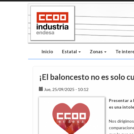
Pasar
al
contenido
principal
Inicio
Estatal
Zonas
Te inter
¡El baloncesto no es solo c
Jue, 25/09/2025 - 10:12
Presentar a 
es una intol
Nos dirigimos
comparacione