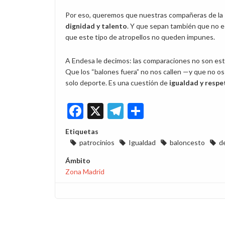
Por eso, queremos que nuestras compañeras de la 
dignidad y talento
. Y que sepan también que no es
que este tipo de atropellos no queden impunes.
A Endesa le decimos: las comparaciones no son es
Que los “balones fuera” no nos callen —y que no os
solo deporte. Es una cuestión de
igualdad y respe
Facebook
X
Telegram
Share
Etiquetas
patrocinios
Igualdad
baloncesto
d
Ámbito
Zona Madrid