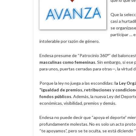
que lo que se
Que la selecc
casi a hurtad
se organizase
participar … e
intolerable por razón de género.
Endesa presume de “Patrocinio 360°” del balonces
masculinas como femeninas
. Sin embargo, si ese 
para unos, puertas cerradas para otras—, la virtud 
Porque la ley no juega a las escondidas:
la Ley Org
“igualdad de premios, retribuciones y condicion
fondos públicos
. Además, la nueva Ley del Deporte
económicas, visibilidad, premios y demás.
Endesa no puede decir que “apoya el deporte” mien
profundamente molestas. No es solo un acto proto
“te apoyamos”, pero se te oculta, se está diciendo “