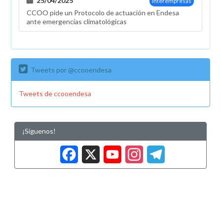
25/04/2025
Interempresas
CCOO pide un Protocolo de actuación en Endesa
ante emergencias climatológicas
Tweets por @ccooendesa
Tweets de ccooendesa
¡Síguenos!
Facebook
X
YouTub
Insta
Tele