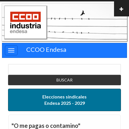
Pasar
al
contenido
principal
CCOO Endesa
Buscar
Elecciones sindicales
Endesa 2025 - 2029
"O me pagas o contamino"