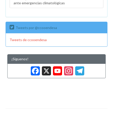
ante emergencias climatológicas
Tweets por @ccooendesa
Tweets de ccooendesa
¡Síguenos!
Facebook
X
YouTub
Insta
Tele