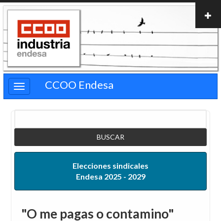
Pasar
al
contenido
principal
CCOO Endesa
Buscar
Elecciones sindicales
Endesa 2025 - 2029
"O me pagas o contamino"