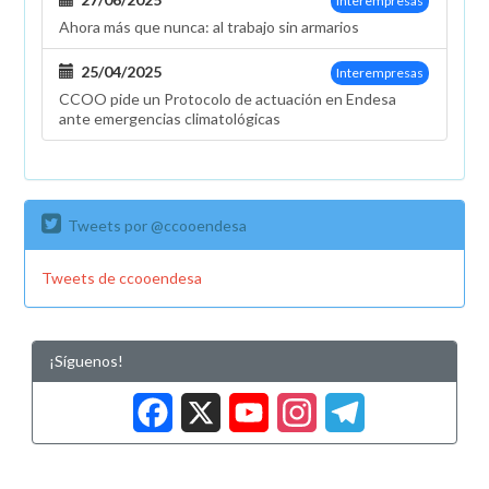
Interempresas
Ahora más que nunca: al trabajo sin armarios
25/04/2025
Interempresas
CCOO pide un Protocolo de actuación en Endesa
ante emergencias climatológicas
Tweets por @ccooendesa
Tweets de ccooendesa
¡Síguenos!
Facebook
X
YouTub
Insta
Tele