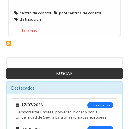
centro de control
pool centros de control
distribución
Lee más
sobre
Finaliza
la
negociación
de
Buscar
la
propuesta
de
gestión
Destacados
del
Pool
Centros
17/07/2026
Interempresas
de
Democratizar Endesa, proyecto invitado por la
Control
Universidad de Sevilla para unas jornadas europeas
27/06/2025