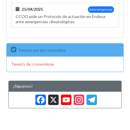
25/04/2025
Interempresas
CCOO pide un Protocolo de actuación en Endesa
ante emergencias climatológicas
Tweets por @ccooendesa
Tweets de ccooendesa
¡Síguenos!
Facebook
X
YouTub
Insta
Tele