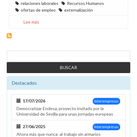
relaciones laborales
Recursos Humanos
ofertas de empleo
externalización
Lee más
sobre
Relaciones
Laborales
rechaza
al
Buscar
personal
interno
cualificado
por
Destacados
falta
de
titulación
17/07/2026
Interempresas
Democratizar Endesa, proyecto invitado por la
Universidad de Sevilla para unas jornadas europeas
27/06/2025
Interempresas
Ahora más que nunca: al trabajo sin armarios