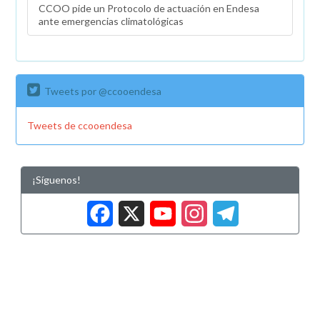
CCOO pide un Protocolo de actuación en Endesa
guarderías
ante emergencias climatológicas
en
2018
Tweets por @ccooendesa
Tweets de ccooendesa
¡Síguenos!
Facebook
X
YouTub
Insta
Tele