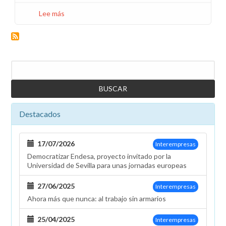
Lee más
sobre
Hacienda
amplía
a
otros
Buscar
1.000
€
la
desgravación
Destacados
fiscal
a
las
17/07/2026
Interempresas
madres
Democratizar Endesa, proyecto invitado por la
trabajadoras
Universidad de Sevilla para unas jornadas europeas
que
han
27/06/2025
Interempresas
llevado
Ahora más que nunca: al trabajo sin armarios
a
hijos
25/04/2025
Interempresas
a