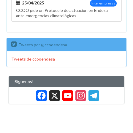
25/04/2025
Interempresas
CCOO pide un Protocolo de actuación en Endesa
ante emergencias climatológicas
Tweets por @ccooendesa
Tweets de ccooendesa
¡Síguenos!
Facebook
X
YouTub
Insta
Tele