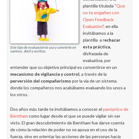
plantilla titulada “
Que
no te engañen con
Open Feedback
Evaluation
”, en ella
invitábamos a la
plantilla a r
echazar
esta práctica
,
Este tipo de evaluación te usa y convierte en
sumisos, dócil y acrítico.
disfrazada de
evaluativa, por
entender que su objetivo principal es convertirse en un
mecanismo de vigilancia y control
, a través de la
perversión del compañerismo
por la vía de un sistema
donde los compañeros nos acabábamo evaluando los unos a
los otros.
Dos años más tarde te invitábamos a conocer el
panóptico de
Bentham
como lugar desde el que se puede vigilar sin ser
visto. El gran descubrimiento de Bentham fue darse cuenta
de cómo la relación de poder no se apoya en el uso de la
fuerza, sino en orientar las acciones de las personas hacia