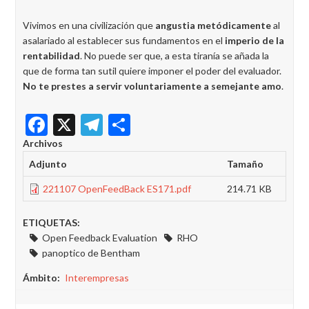
Vivimos en una civilización que
angustia metódicamente
al
asalariado al establecer sus fundamentos en el
imperio de la
rentabilidad
. No puede ser que, a esta tiranía se añada la
que de forma tan sutil quiere imponer el poder del evaluador.
No te prestes a servir voluntariamente a semejante amo
.
Facebook
X
Telegram
Share
Archivos
Adjunto
Tamaño
221107 OpenFeedBack ES171.pdf
214.71 KB
ETIQUETAS:
Open Feedback Evaluation
RHO
panoptico de Bentham
Ámbito
Interempresas