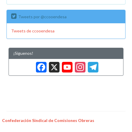
Tweets por @ccooendesa
Tweets de ccooendesa
¡Síguenos!
Facebook
X
YouTub
Insta
Tele
Confederación Sindical de Comisiones Obreras