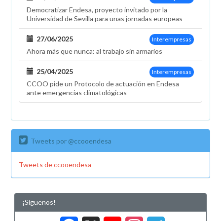
de
Democratizar Endesa, proyecto invitado por la
convenio
Universidad de Sevilla para unas jornadas europeas
27/06/2025
Interempresas
Ahora más que nunca: al trabajo sin armarios
25/04/2025
Interempresas
CCOO pide un Protocolo de actuación en Endesa
ante emergencias climatológicas
Tweets por @ccooendesa
Tweets de ccooendesa
¡Síguenos!