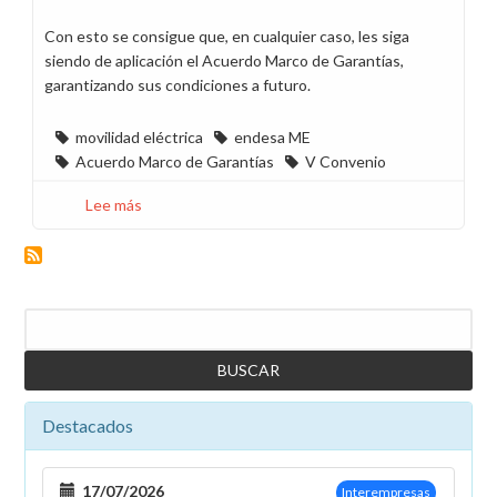
Con esto se consigue que, en cualquier caso, les siga
siendo de aplicación el Acuerdo Marco de Garantías,
garantizando sus condiciones a futuro.
movilidad eléctrica
endesa ME
Acuerdo Marco de Garantías
V Convenio
Lee más
sobre
La
plantilla
de
Endesa
Buscar
Movilidad
Eléctrica
quedará
dentro
Destacados
del
ámbito
funcional
17/07/2026
Interempresas