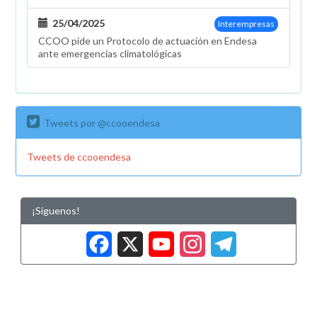
25/04/2025
Interempresas
CCOO pide un Protocolo de actuación en Endesa
ante emergencias climatológicas
Tweets por @ccooendesa
Tweets de ccooendesa
¡Síguenos!
Facebook
X
YouTub
Insta
Tele