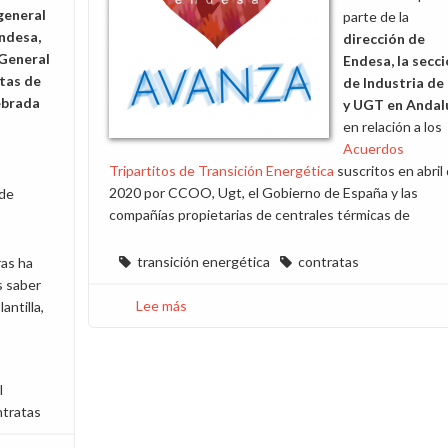
general
parte de la
ndesa,
dirección de
 General
Endesa, la secc
tas de
de Industria de
ebrada
y UGT en Andal
en relación a los
Acuerdos
Tripartitos de Transición Energética
suscritos en abril
2020 por CCOO, Ugt, el Gobierno de España y las
 de
compañías propietarias de centrales térmicas de
transición energética
contratas
as ha
s saber
Lee más
sobre
antilla,
Lamentamos
que
Ugt
l
y
ntratas
la
dirección