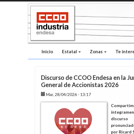
Pasar
al
contenido
principal
Inicio
Estatal
Zonas
Te inter
Discurso de CCOO Endesa en la Ju
General de Accionistas 2026
Mar, 28/04/2026 - 13:17
Compartim
íntegramen
discurso
pronunciad
por Ricard 