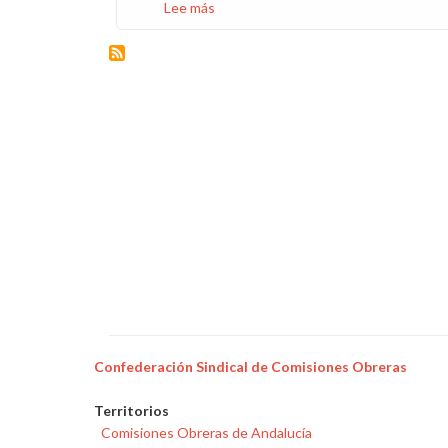
Lee más
sobre
Discurso
de
CCOO
Endesa
en
la
Junta
General
de
Accionistas
2026
Confederación Sindical de Comisiones Obreras
Territorios
Comisiones Obreras de Andalucía