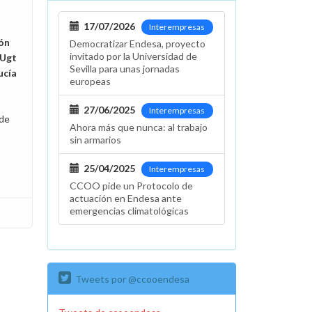
17/07/2026
Interempresas
ión
Democratizar Endesa, proyecto
invitado por la Universidad de
 Ugt
Sevilla para unas jornadas
ucía
europeas
27/06/2025
Interempresas
 de
Ahora más que nunca: al trabajo
sin armarios
25/04/2025
Interempresas
CCOO pide un Protocolo de
actuación en Endesa ante
emergencias climatológicas
Tweets por @ccooendesa