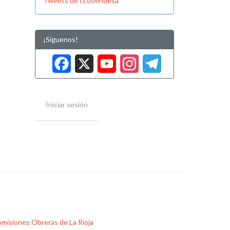
Tweets de ccooendesa
¡Síguenos!
Facebook
X
YouTube
Instag
Tele
Iniciar sesión
misiones Obreras de La Rioja