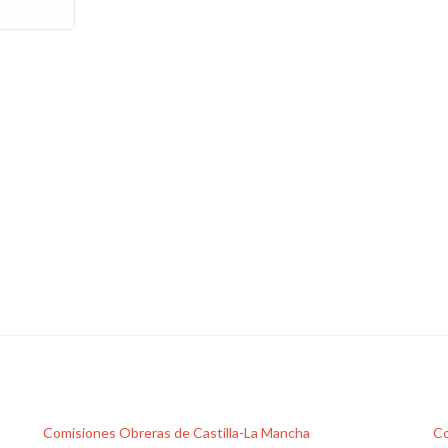
de
Endesa
frivolicen
con
la
transición
energética
justa
Comisiones Obreras de Castilla-La Mancha
Co