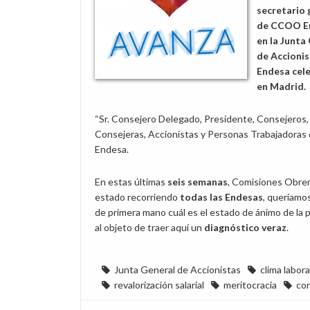
secretario 
de CCOO E
en la Junta
de Accionis
Endesa cel
en Madrid.
“Sr. Consejero Delegado, Presidente, Consejeros,
Consejeras, Accionistas y Personas Trabajadoras
Endesa.
En estas últimas
seis semanas
, Comisiones Obrer
estado recorriendo
todas las Endesas
, queríamo
de primera mano cuál es el estado de ánimo de la pl
al objeto de traer aquí un
diagnóstico veraz
.
Junta General de Accionistas
clima labora
revalorización salarial
meritocracia
co