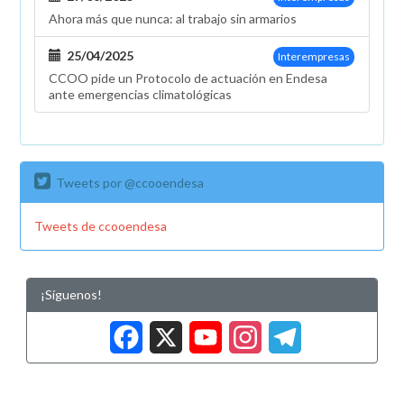
Ahora más que nunca: al trabajo sin armarios
25/04/2025
Interempresas
CCOO pide un Protocolo de actuación en Endesa
ante emergencias climatológicas
Tweets por @ccooendesa
Tweets de ccooendesa
¡Síguenos!
Facebook
X
YouTub
Insta
Tele