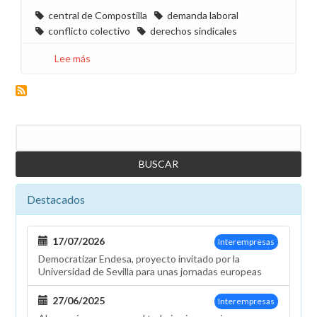
central de Compostilla
demanda laboral
conflicto colectivo
derechos sindicales
Lee más
sobre
Demanda
contra
Endesa
por
Buscar
las
graves
irregularidades
en
Destacados
la
recolocación
de
17/07/2026
Interempresas
la
Democratizar Endesa, proyecto invitado por la
plantilla
Universidad de Sevilla para unas jornadas europeas
de
Compostilla
27/06/2025
Interempresas