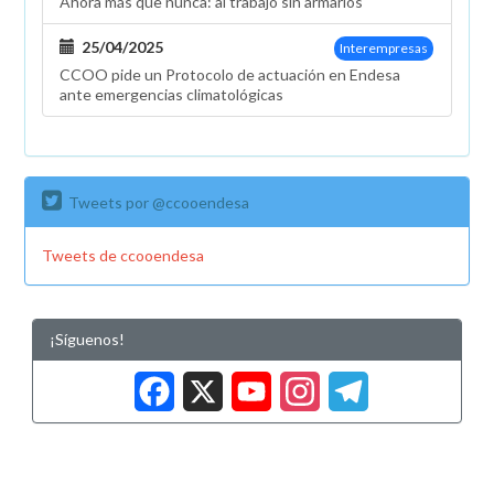
Ahora más que nunca: al trabajo sin armarios
25/04/2025
Interempresas
CCOO pide un Protocolo de actuación en Endesa
ante emergencias climatológicas
Tweets por @ccooendesa
Tweets de ccooendesa
¡Síguenos!
Facebook
X
YouTub
Insta
Tele