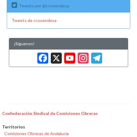
Tweets por @ccooendesa
Tweets de ccooendesa
¡Síguenos!
Facebook
X
YouTub
Insta
Tele
Confederación Sindical de Comisiones Obreras
Territorios
Comisiones Obreras de Andalucía