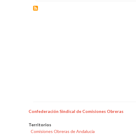
Insistimos
a
Bogas
en
que,
de
verdad,
"haga
las
cosas
bien"
en
el
cierre
de
las
centrales
Confederación Sindical de Comisiones Obreras
de
Generación
Territorios
Comisiones Obreras de Andalucía