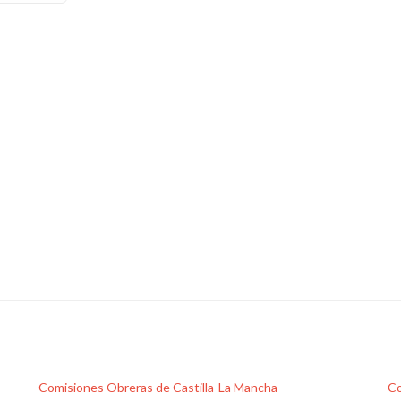
Govern
Balear
sobre
el
modelo
energético
Comisiones Obreras de Castilla-La Mancha
Co