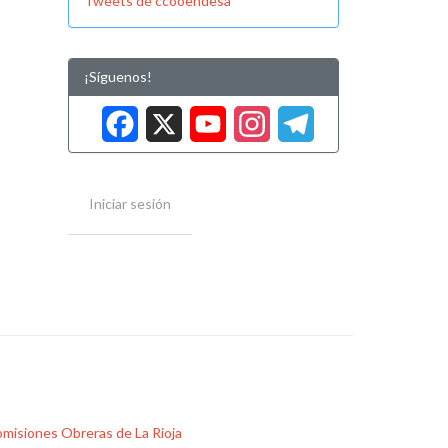
Tweets de ccooendesa
¡Síguenos!
Facebook
X
YouTube
Instag
Tele
Iniciar sesión
misiones Obreras de La Rioja