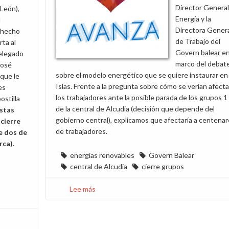
Director General
León),
Energía y la
l
Directora Gener
 hecho
de Trabajo del
rta al
Govern balear en
elegado
marco del debat
José
sobre el modelo energético que se quiere instaurar en 
 que le
Islas. Frente a la pregunta sobre cómo se verían afect
es
los trabajadores ante la posible parada de los grupos 1 
ostilla
de la central de Alcudia (decisión que depende del
stas
gobierno central), explicamos que afectaría a centena
cierre
de trabajadores.
de dos de
rca)
.
energías renovables
Govern Balear
central de Alcudia
cierre grupos
Lee más
sobre
Reunión
con
el