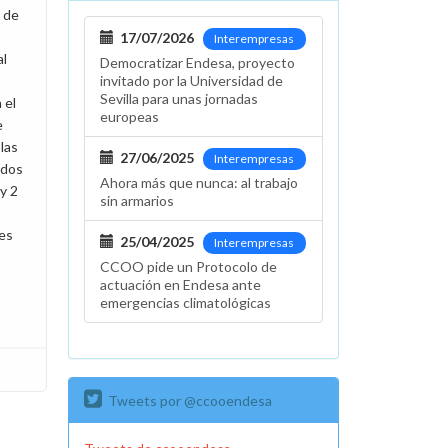
 de
17/07/2026
Interempresas
al
Democratizar Endesa, proyecto
invitado por la Universidad de
Sevilla para unas jornadas
 el
europeas
e
las
27/06/2025
Interempresas
ados
Ahora más que nunca: al trabajo
y 2
sin armarios
res
25/04/2025
Interempresas
CCOO pide un Protocolo de
actuación en Endesa ante
emergencias climatológicas
Tweets por @ccooendesa