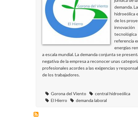
jurídica de la
demanda. La
hidroeólica 
de los proy
innovación
tecnológica
referencia e
energías re
a escala mundial. La demanda conjunta se presenta
negativa de la empresa a reconocer unas categorí
profesionales acordes a las exigencias y responsab
de los trabajadores.
Gorona del Viento
central hidroeólica
El Hierro
demanda laboral