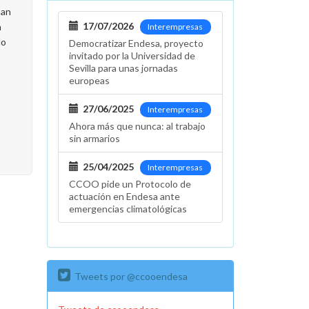
han
17/07/2026
a
Interempresas
lo
Democratizar Endesa, proyecto
invitado por la Universidad de
Sevilla para unas jornadas
europeas
27/06/2025
Interempresas
Ahora más que nunca: al trabajo
sin armarios
25/04/2025
Interempresas
CCOO pide un Protocolo de
actuación en Endesa ante
emergencias climatológicas
Tweets por @ccooendesa