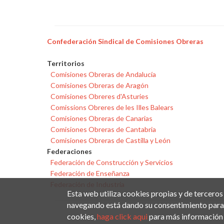
Confederación Sindical de Comisiones Obreras
Territorios
Comisiones Obreras de Andalucía
Comisiones Obreras de Aragón
Comisiones Obreres d'Asturies
Comissions Obreres de les Illes Balears
Comisiones Obreras de Canarias
Comisiones Obreras de Cantabria
Comisiones Obreras de Castilla y León
Federaciones
Federación de Construcción y Servicios
Federación de Enseñanza
Federación de Industria
Esta web utiliza cookies propias y de terceros
navegando está dando su consentimiento para 
cookies,
haga click aqui
para más información 