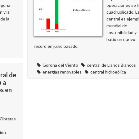
egoría
operaciones se 
 y la
cuadruplicado. L
de la
central es ejemp
mundial de
sostenibilidad y
batió un nuevo
récord en junio pasado.
Gorona del Viento
central de Llanos Blancos
energías renovables
central hidroeólica
tral de
a a
os en
 Obreras
ión