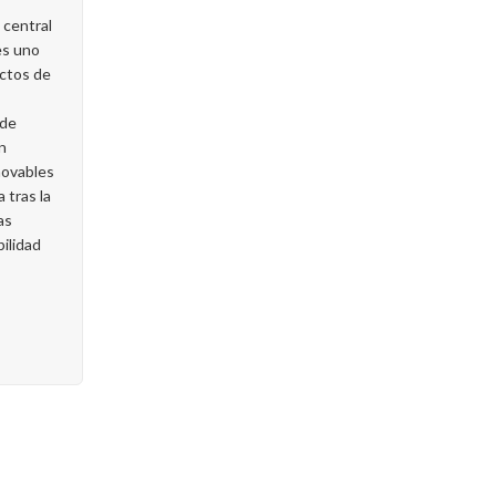
 central
es uno
ectos de
 de
n
novables
 tras la
as
ilidad