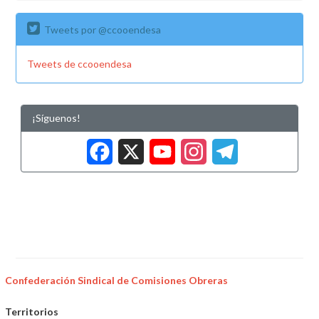
Tweets por @ccooendesa
Tweets de ccooendesa
¡Síguenos!
Facebook
X
YouTub
Insta
Tele
Confederación Sindical de Comisiones Obreras
Territorios