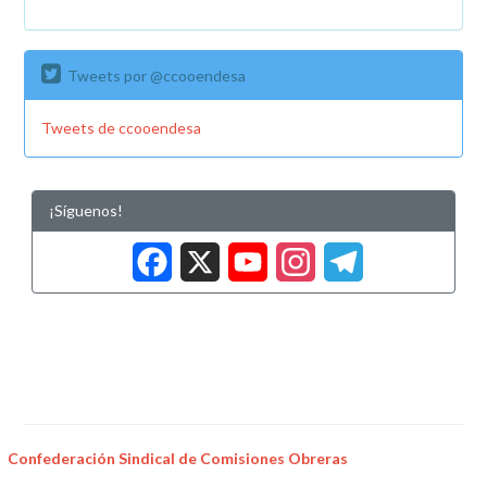
Tweets por @ccooendesa
Tweets de ccooendesa
¡Síguenos!
Facebook
X
YouTub
Insta
Tele
Confederación Sindical de Comisiones Obreras