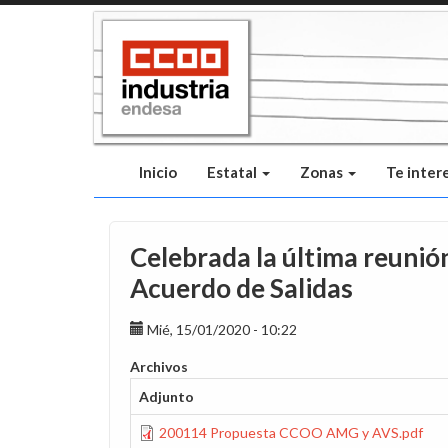
Pasar
al
contenido
principal
Inicio
Estatal
Zonas
Te inter
Celebrada la última reunión
Acuerdo de Salidas
Mié, 15/01/2020 - 10:22
Archivos
Adjunto
200114 Propuesta CCOO AMG y AVS.pdf