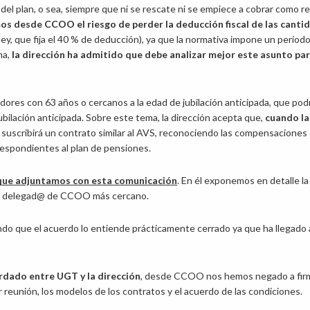
 del plan, o sea, siempre que ni se rescate ni se empiece a cobrar como r
os desde CCOO el riesgo de perder la deducción fiscal de las canti
ley, que fija el 40 % de deducción), ya que la normativa impone un períod
ma,
la dirección ha admitido que debe analizar mejor este asunto pa
adores con 63 años o cercanos a la edad de jubilación anticipada, que pod
bilación anticipada. Sobre este tema, la dirección acepta que,
cuando la
e suscribirá un contrato similar al AVS, reconociendo las compensaciones 
respondientes al plan de pensiones.
ue adjuntamos con esta comunicación
. En él exponemos en detalle la
tu delegad@ de CCOO más cercano.
ando que el acuerdo lo entiende prácticamente cerrado ya que ha llegado 
ordado entre UGT y la dirección
, desde CCOO nos hemos negado a fir
 reunión, los modelos de los contratos y el acuerdo de las condiciones.