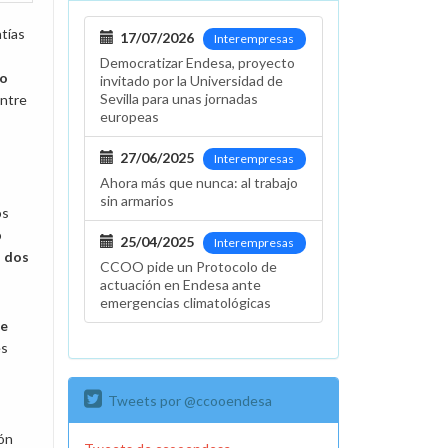
tías
17/07/2026
Interempresas
Democratizar Endesa, proyecto
mo
invitado por la Universidad de
Sevilla para unas jornadas
entre
europeas
27/06/2025
Interempresas
Ahora más que nunca: al trabajo
sin armarios
os
o
25/04/2025
Interempresas
s dos
CCOO pide un Protocolo de
actuación en Endesa ante
emergencias climatológicas
de
es
Tweets por @ccooendesa
ión