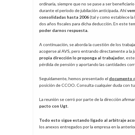
ordinaria, siempre que no se pase a ser beneficiario
durante el período de jubilación anticipada. Ahí
vem
consolidadas hasta 2006
(tal y como establece la 
dos años fiscales para dicha deducción. En este te
poder darnos respuesta
.
A continuación, se aborda la cuestión de los trabaj
acogerse al AVS, pero entrando directamente a la ju
propia dirección lo proponga al trabajador
, est
pérdida de pensión y aportando las cantidades cor
Seguidamente, hemos presentado el
documento q
posición de CCOO. Consulta cualquier duda con 
La reunión se cerró por parte de la dirección afirm
pacto con Ugt
.
Todo esto sigue estando ligado al arbitraje ac
los anexos entregados por la empresa en la anterior