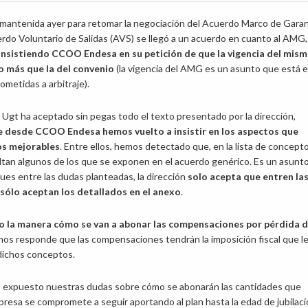
 mantenida ayer para retomar la negociación del Acuerdo Marco de Garan
do Voluntario de Salidas (AVS) se llegó a un acuerdo en cuanto al AMG,
nsistiendo CCOO Endesa en su petición de que la vigencia del mis
o más que la del convenio
(la vigencia del AMG es un asunto que está 
ometidas a arbitraje).
 Ugt ha aceptado sin pegas todo el texto presentado por la dirección,
 desde CCOO Endesa hemos vuelto a insistir en los aspectos que
s mejorables
. Entre ellos, hemos detectado que, en la lista de concept
altan algunos de los que se exponen en el acuerdo genérico. Es un asunt
ues entre las dudas planteadas, la dirección
solo acepta que entren la
sólo aceptan los detallados en el anexo
.
 la manera cómo se van a abonar las compensaciones por pérdida 
n nos responde que las compensaciones tendrán la imposición fiscal que l
 dichos conceptos.
os expuesto nuestras dudas sobre cómo se abonarán las cantidades que
presa se compromete a seguir aportando al plan hasta la edad de jubilac