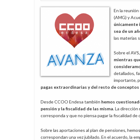
En la reunión
(AMG) y Acuer
únicamente i
sea de un añ
las materias s
Sobre el AVS,
mientras que
consideramo
detallados, f
importante, p
pagas extraordinarias y del resto de conceptos 
Desde CCOO Endesa también
hemos cuestionado
pensión y la fiscalidad de las misma
. La direcció
corresponda y que no piensa pagar la fiscalidad de
Sobre las aportaciones al plan de pensiones, hem
correspondan una vez jubilado. En el acuerdo, la em