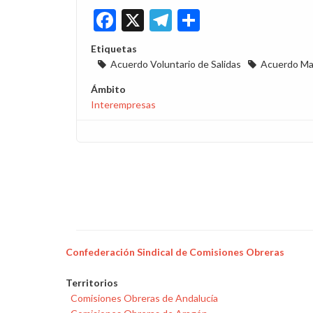
Facebook
X
Telegram
Share
Etiquetas
Acuerdo Voluntario de Salidas
Acuerdo Ma
Ámbito
Interempresas
Confederación Sindical de Comisiones Obreras
Territorios
Comisiones Obreras de Andalucía