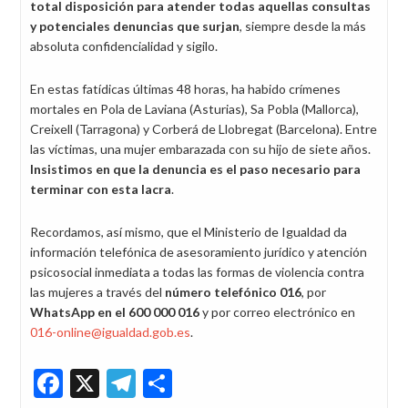
total disposición para atender todas aquellas consultas
y potenciales denuncias que surjan
, siempre desde la más
absoluta confidencialidad y sigilo.
En estas fatídicas últimas 48 horas, ha habido crímenes
mortales en Pola de Laviana (Asturias), Sa Pobla (Mallorca),
Creixell (Tarragona) y Corberá de Llobregat (Barcelona). Entre
las víctimas, una mujer embarazada con su hijo de siete años.
Insistimos en que la denuncia es el paso necesario para
terminar con esta lacra
.
Recordamos, así mismo, que el Ministerio de Igualdad da
información telefónica de asesoramiento jurídico y atención
psicosocial inmediata a todas las formas de violencia contra
las mujeres a través del
número telefónico 016
, por
WhatsApp en el 600 000 016
y por correo electrónico en
016-online@igualdad.gob.es
.
Facebook
X
Telegram
Share