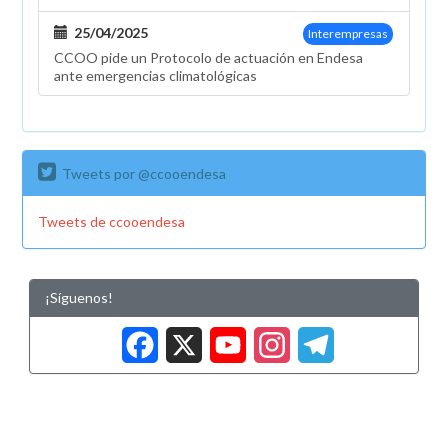
25/04/2025
Interempresas
CCOO pide un Protocolo de actuación en Endesa
ante emergencias climatológicas
Tweets por @ccooendesa
Tweets de ccooendesa
¡Síguenos!
Facebook
X
YouTub
Insta
Tele