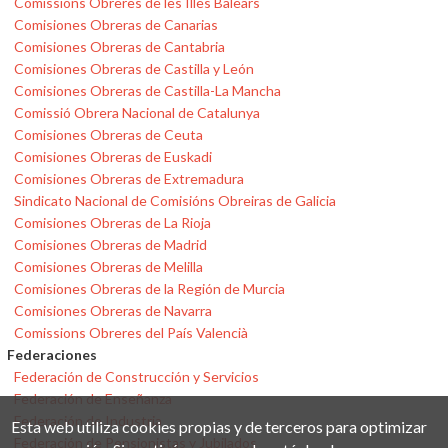
Comissions Obreres de les Illes Balears
Comisiones Obreras de Canarias
Comisiones Obreras de Cantabria
Comisiones Obreras de Castilla y León
Comisiones Obreras de Castilla-La Mancha
Comissió Obrera Nacional de Catalunya
Comisiones Obreras de Ceuta
Comisiones Obreras de Euskadi
Comisiones Obreras de Extremadura
Sindicato Nacional de Comisións Obreiras de Galicia
Comisiones Obreras de La Rioja
Comisiones Obreras de Madrid
Comisiones Obreras de Melilla
Comisiones Obreras de la Región de Murcia
Comisiones Obreras de Navarra
Comissions Obreres del País Valencià
Federaciones
Federación de Construcción y Servicios
Federación de Enseñanza
Federación de Industria
Esta web utiliza cookies propias y de terceros para optimizar
Federación de Pensionistas y Jubilados