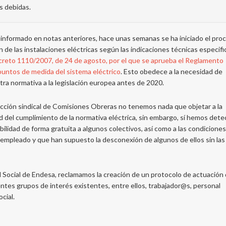
ías debidas.
nformado en notas anteriores, hace unas semanas se ha iniciado el pro
 de las instalaciones eléctricas según las indicaciones técnicas especif
creto 1110/2007, de 24 de agosto, por el que se aprueba el Reglamento
puntos de medida del sistema eléctrico
. Esto obedece a la necesidad de
ra normativa a la legislación europea antes de 2020.
ección sindical de Comisiones Obreras no tenemos nada que objetar a la
d del cumplimiento de la normativa eléctrica, sin embargo, sí hemos det
ilidad de forma gratuita a algunos colectivos, así como a las condicione
e empleado y que han supuesto la desconexión de algunos de ellos sin las
ad Social de Endesa, reclamamos la creación de un protocolo de actuación
rentes grupos de interés existentes, entre ellos, trabajador@s, personal
cial.