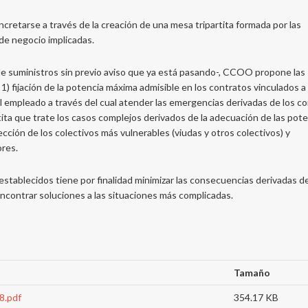
retarse a través de la creación de una mesa tripartita formada por las
 de negocio implicadas.
de suministros sin previo aviso que ya está pasando-, CCOO propone las
 fijación de la potencia máxima admisible en los contratos vinculados a 
l empleado a través del cual atender las emergencias derivadas de los co
rtita que trate los casos complejos derivados de la adecuación de las pot
ección de los colectivos más vulnerables (viudas y otros colectivos) y
ores.
stablecidos tiene por finalidad minimizar las consecuencias derivadas de
encontrar soluciones a las situaciones más complicadas.
Tamaño
8.pdf
354.17 KB