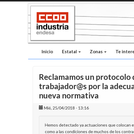
Pasar
al
contenido
principal
Inicio
Estatal
Zonas
Te inter
Reclamamos un protocolo q
trabajador@s por la adecuac
nueva normativa
Mié, 25/04/2018 - 13:16
Hemos detectado ya actuaciones que colocan en s
como a las condiciones de muchos de los contrat