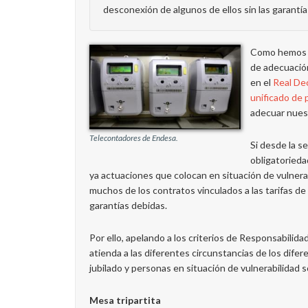
desconexión de algunos de ellos sin las garant
Como hemos i
de adecuación
en el
Real De
unificado de 
adecuar nuest
Telecontadores de Endesa.
Si desde la s
obligatorieda
ya actuaciones que colocan en situación de vulnerab
muchos de los contratos vinculados a las tarifas d
garantías debidas.
Por ello, apelando a los criterios de Responsabilid
atienda a las diferentes circunstancias de los dife
jubilado y personas en situación de vulnerabilidad so
Mesa tripartita