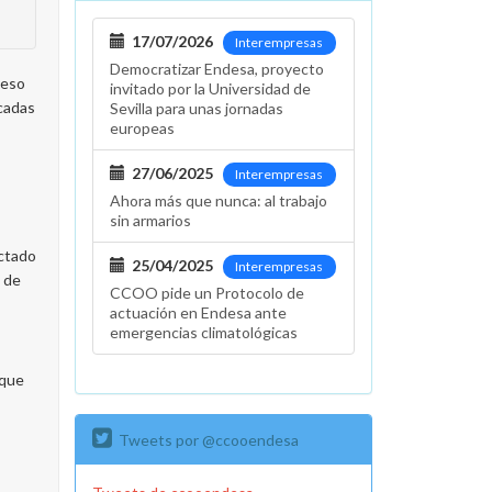
17/07/2026
Interempresas
Democratizar Endesa, proyecto
ceso
invitado por la Universidad de
icadas
Sevilla para unas jornadas
europeas
27/06/2025
Interempresas
Ahora más que nunca: al trabajo
sin armarios
ectado
25/04/2025
Interempresas
s de
CCOO pide un Protocolo de
actuación en Endesa ante
emergencias climatológicas
 que
Tweets por @ccooendesa