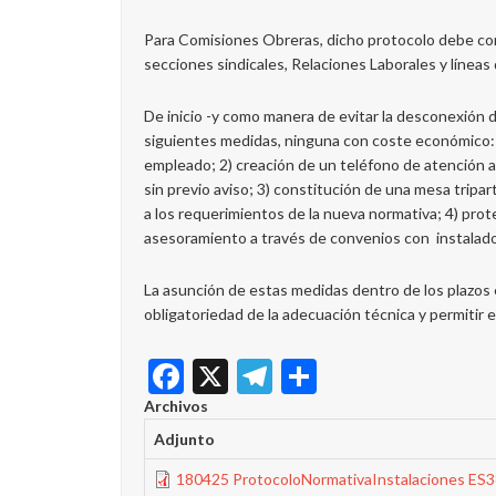
Para Comisiones Obreras, dicho protocolo debe conc
secciones sindicales, Relaciones Laborales y líneas
De inicio -y como manera de evitar la desconexión 
siguientes medidas, ninguna con coste económico: 1)
empleado; 2) creación de un teléfono de atención a
sin previo aviso; 3) constitución de una mesa tripa
a los requerimientos de la nueva normativa; 4) prot
asesoramiento a través de convenios con instalad
La asunción de estas medidas dentro de los plazos e
obligatoriedad de la adecuación técnica y permitir 
Facebook
X
Telegram
Share
Archivos
Adjunto
180425 ProtocoloNormativaInstalaciones ES3