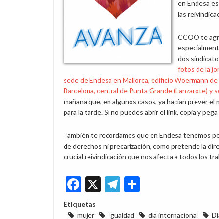
en Endesa esp
las reivindica
CCOO te agra
especialmente
dos sindicato
fotos de la jo
sede de Endesa en Mallorca, edificio Woermann de
Barcelona, central de Punta Grande (Lanzarote) y 
mañana que, en algunos casos, ya hacían prever el
para la tarde. Si no puedes abrir el link, copia y pe
También te recordamos que en Endesa tenemos por 
de derechos ni precarización, como pretende la dir
crucial reivindicación que nos afecta a todos los tr
Facebook
X
Telegram
Share
Etiquetas
mujer
Igualdad
día internacional
Dí