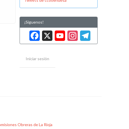
Tweets de ccooendesa
¡Síguenos!
Facebook
X
YouTube
Instag
Tele
Iniciar sesión
misiones Obreras de La Rioja