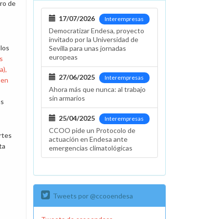
ro de
17/07/2026
Interempresas
Democratizar Endesa, proyecto
invitado por la Universidad de
los
Sevilla para unas jornadas
europeas
s
a),
27/06/2025
Interempresas
 en
Ahora más que nunca: al trabajo
sin armarios
as
25/04/2025
Interempresas
CCOO pide un Protocolo de
rtes
actuación en Endesa ante
ta
emergencias climatológicas
Tweets por @ccooendesa