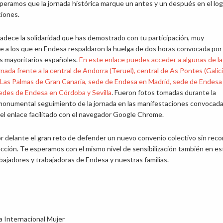
eramos que la jornada histórica marque un antes y un después en el log
ciones.
dece la solidaridad que has demostrado con tu participación, muy
 a los que en Endesa respaldaron la huelga de dos horas convocada por 
s mayoritarios españoles.
En este enlace puedes acceder a algunas de la
rnada frente a la central de Andorra (Teruel), central de As Pontes (Galici
 Las Palmas de Gran Canaria, sede de Endesa en Madrid, sede de Endesa
sedes de Endesa en Córdoba y Sevilla
. Fueron fotos tomadas durante la
 monumental seguimiento de la jornada en las manifestaciones convocad
ga el enlace facilitado con el navegador Google Chrome.
delante el gran reto de defender un nuevo convenio colectivo sin reco
ección. Te esperamos con el mismo nivel de sensibilización también en es
abajadores y trabajadoras de Endesa y nuestras familias.
a Internacional Mujer