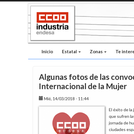
Pasar
al
contenido
principal
Inicio
Estatal
Zonas
Te inter
Algunas fotos de las convo
Internacional de la Mujer
Mié, 14/03/2018 - 11:44
El éxito de la
que sufren la
jornada de h
ciudades esp