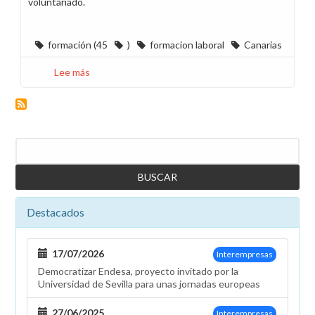
voluntariado.
formación (45
)
formacion laboral
Canarias
Lee más
sobre
CCOO
Canarias
te
ayuda
Buscar
a
conseguir
tu
certificado
Destacados
de
profesionalidad
17/07/2026
Interempresas
Democratizar Endesa, proyecto invitado por la
Universidad de Sevilla para unas jornadas europeas
27/06/2025
Interempresas