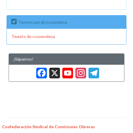
Tweets por @ccooendesa
Tweets de ccooendesa
¡Síguenos!
Facebook
X
YouTub
Insta
Tele
Confederación Sindical de Comisiones Obreras