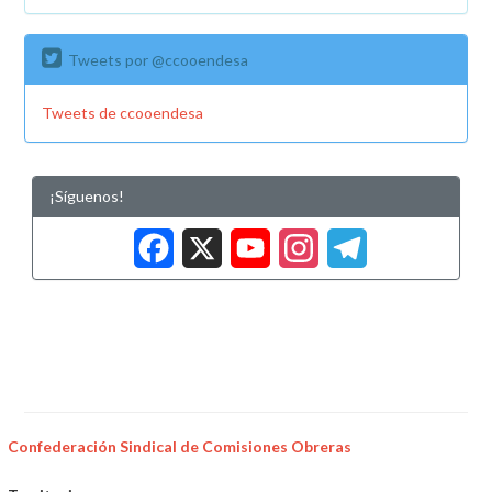
Tweets por @ccooendesa
Tweets de ccooendesa
¡Síguenos!
Facebook
X
YouTub
Insta
Tele
Confederación Sindical de Comisiones Obreras