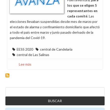
los que se eligen 5
representantes en
cada comité
. Las
elecciones llevaban suspendidas desde mes de marzo por
el estado de alarma y confinamiento domiciliario que afectó
a todo el país entre marzo y junio pasado derivado de la
pandemia del Covid-19.
EESS 2020
central de Candelaria
central de Las Salinas
Lee más
sobre
Resultado
electoral
en
las
Buscar
centrales
de
Candelaria
y