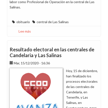
labor como Profesional de Operación en la central de Las
Salinas.
obituario
central de Las Salinas
Lee más
sobre
El
sepelio
por
Resultado electoral en las centrales de
el
Candelaria y Las Salinas
compañero
Mar, 15/12/2020 - 16:36
Héctor
Henríquez
Hoy, 15 de diciembre,
Márquez
han finalizado los
será
procesos electorales
esta
de las centrales de
tarde
Candelaria, en
en
Tenerife, y Las
Fuerteventura
Salinas, en
Fuerteventura,
para