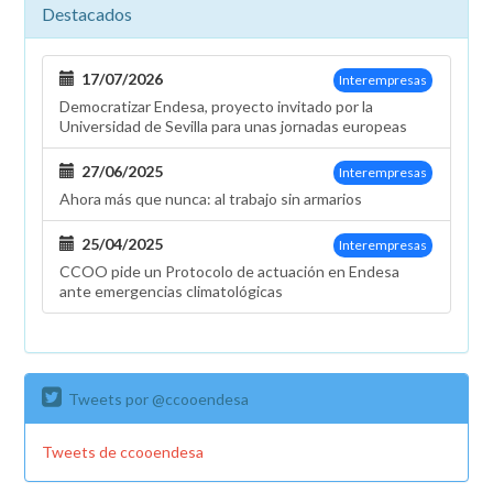
Destacados
Las
Salinas
17/07/2026
Interempresas
Democratizar Endesa, proyecto invitado por la
Universidad de Sevilla para unas jornadas europeas
27/06/2025
Interempresas
Ahora más que nunca: al trabajo sin armarios
25/04/2025
Interempresas
CCOO pide un Protocolo de actuación en Endesa
ante emergencias climatológicas
Tweets por @ccooendesa
Tweets de ccooendesa