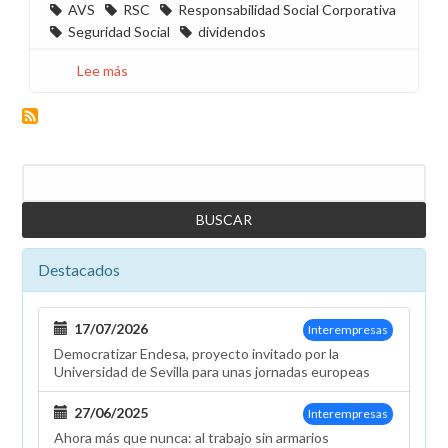
AVS
RSC
Responsabilidad Social Corporativa
Seguridad Social
dividendos
Lee más
sobre
Información
sobre
la
carta
Buscar
que
están
recibiendo
los
Destacados
compañeros
acogidos
al
17/07/2026
Interempresas
AVS
Democratizar Endesa, proyecto invitado por la
2014
Universidad de Sevilla para unas jornadas europeas
para
anticipar
27/06/2025
Interempresas
su
Ahora más que nunca: al trabajo sin armarios
edad