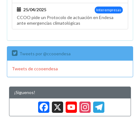
de
25/04/2025
Interempresas
jubilación
CCOO pide un Protocolo de actuación en Endesa
ante emergencias climatológicas
Tweets por @ccooendesa
Tweets de ccooendesa
¡Síguenos!
Facebook
X
YouTub
Insta
Tele