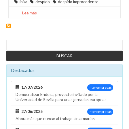
ibiza
despido
despido improcedente
Lee más
sobre
Despido
improcedente
en
la
Buscar
central
térmica
de
Ibiza
Destacados
17/07/2026
Interempresas
Democratizar Endesa, proyecto invitado por la
Universidad de Sevilla para unas jornadas europeas
27/06/2025
Interempresas
Ahora más que nunca: al trabajo sin armarios