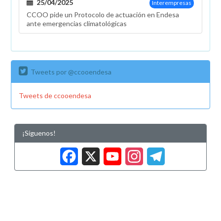
25/04/2025
Interempresas
CCOO pide un Protocolo de actuación en Endesa
ante emergencias climatológicas
Tweets por @ccooendesa
Tweets de ccooendesa
¡Síguenos!
Facebook
X
YouTub
Insta
Tele