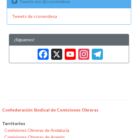
Tweets por @ccooendesa
Tweets de ccooendesa
¡Síguenos!
Facebook
X
YouTub
Insta
Tele
Confederación Sindical de Comisiones Obreras
Territorios
Comisiones Obreras de Andalucía
Comisiones Obreras de Aragón