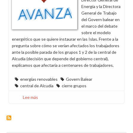
cierre
Energía y la Directora
de
General de Trabajo
las
del Govern balear en
centrales
el marco del debate
de
sobre el modelo
Generación
energético que se quiere instaurar en las Islas. Frente a la
pregunta sobre cómo se verían afectados los trabajadores
ante la posible parada de los grupos 1 y 2 de la central de
Alcudia (decisión que depende del gobierno central),
explicamos que afectaría a centenares de trabajadores.
energías renovables
Govern Balear
central de Alcudia
cierre grupos
Lee más
sobre
Reunión
con
el
Govern
Balear