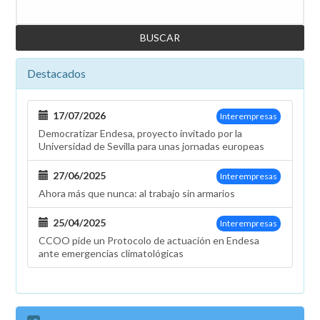
Buscar
sobre
el
modelo
energético
Destacados
17/07/2026
Interempresas
Democratizar Endesa, proyecto invitado por la
Universidad de Sevilla para unas jornadas europeas
27/06/2025
Interempresas
Ahora más que nunca: al trabajo sin armarios
25/04/2025
Interempresas
CCOO pide un Protocolo de actuación en Endesa
ante emergencias climatológicas