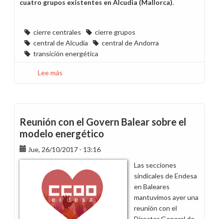
cuatro grupos existentes en Alcudia (Mallorca)
.
cierre centrales
cierre grupos
central de Alcudia
central de Andorra
transición energética
Lee más
sobre
Insistimos
a
Bogas
en
Reunión con el Govern Balear sobre el
que,
modelo energético
de
verdad,
Jue, 26/10/2017 - 13:16
"haga
Las secciones
las
sindicales de Endesa
cosas
en Baleares
bien"
mantuvimos ayer una
en
reunión con el
el
Director General de