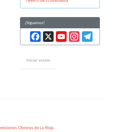
Tweets de ccooendesa
¡Síguenos!
Facebook
X
YouTube
Instag
Tele
Iniciar sesión
misiones Obreras de La Rioja