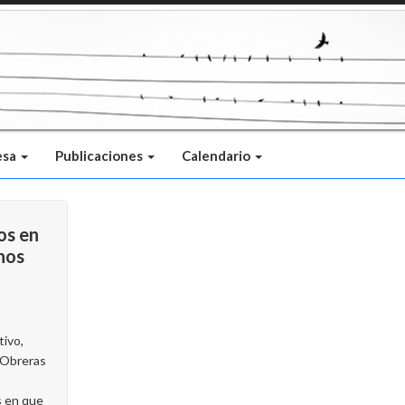
esa
Publicaciones
Calendario
os en
nos
tivo,
 Obreras
s en que