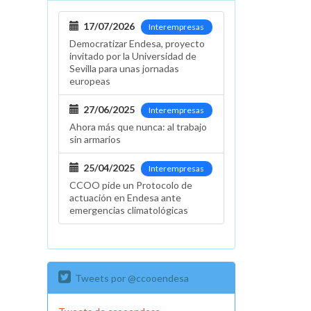
17/07/2026
Interempresas
Democratizar Endesa, proyecto
invitado por la Universidad de
Sevilla para unas jornadas
europeas
27/06/2025
Interempresas
Ahora más que nunca: al trabajo
sin armarios
25/04/2025
Interempresas
CCOO pide un Protocolo de
actuación en Endesa ante
emergencias climatológicas
Tweets por @ccooendesa