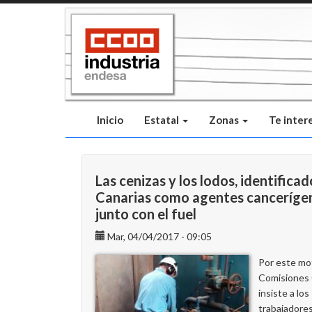
Pasar
al
contenido
principal
Inicio
Estatal
Zonas
Te inter
Las cenizas y los lodos, identificad
Canarias como agentes canceríge
junto con el fuel
Mar, 04/04/2017 - 09:05
Por este mo
Comisiones
insiste a los
trabajadore