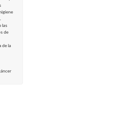
s
higiene
.
 las
es de
 de la
cáncer