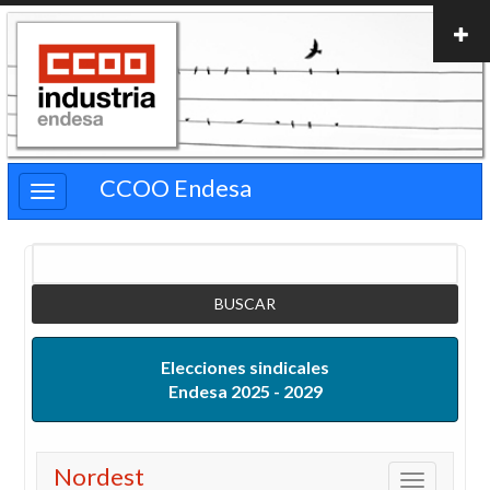
Pasar
al
contenido
principal
CCOO Endesa
Buscar
Elecciones sindicales
Endesa 2025 - 2029
Nordest