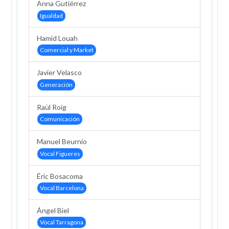
Anna Gutiérrez
Igualdad
Hamid Louah
Comercial y Market
Javier Velasco
Generación
Raül Roig
Comunicación
Manuel Beurnio
Vocal Figueres
Éric Bosacoma
Vocal Barcelona
Ángel Biel
Vocal Tarragona