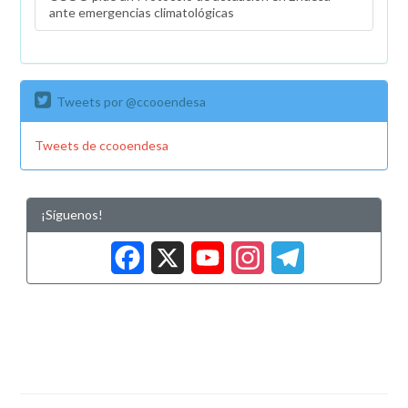
ante emergencias climatológicas
Tweets por @ccooendesa
Tweets de ccooendesa
¡Síguenos!
Facebook
X
YouTub
Insta
Tele