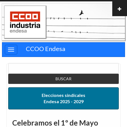
Pasar
al
contenido
principal
CCOO Endesa
Buscar
Elecciones sindicales
Endesa 2025 - 2029
Celebramos el 1º de Mayo