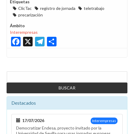
Etiquetas
ClicTac
registro de jornada
teletrabajo
precarización
Ámbito
Interempresas
Facebook
X
Telegram
Share
Buscar
Destacados
17/07/2026
Interempresas
Democratizar Endesa, proyecto invitado por la
Universidad de Sevilla para unas jornadas europeas