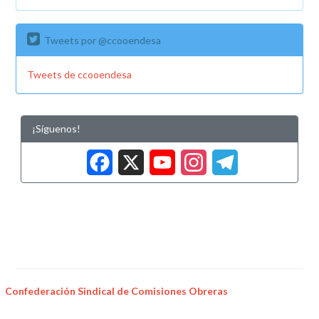
Tweets por @ccooendesa
Tweets de ccooendesa
¡Síguenos!
Facebook
X
YouTub
Insta
Tele
Confederación Sindical de Comisiones Obreras