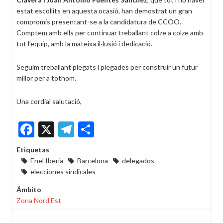
estat escollits en aquesta ocasió, han demostrat un gran
compromís presentant-se a la candidatura de CCOO.
Comptem amb ells per continuar treballant colze a colze amb
tot l’equip, amb la mateixa il·lusió i dedicació.
Seguim treballant plegats i plegades per construir un futur
millor per a tothom.
Una cordial salutació,
Facebook
X
Telegram
Share
Etiquetas
Enel Iberia
Barcelona
delegados
elecciones sindicales
Ámbito
Zona Nord Est