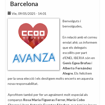
Barcelona
Vie, 09/05/2025 - 14:01
Benvolguts i
benvolgudes,
En relació amb el correu
enviat ahir, us informem
que els delegats
escollits per part
d’ENEL IBERIA són en
Genís Egea Brufau
i
Alberto Fernández
Alegre
. Els felicitem
per la seva elecció i els desitgem molts encerts en aquesta
nova responsabilitat.
Aprofitem també per fer un agraïment molt especial als
companys
Rosa Maria Figueras Ferrer, Marià Cobo
Clavera i Juan Antonio Fuentes Sánchez
, que tot i no haver