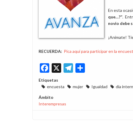
En esta ocas
que…?”
. Ent
novio debe 
¡Anímate! Ti
RECUERDA:
Pica aquí para participar en la encues
Facebook
X
Telegram
Share
Etiquetas
encuesta
mujer
Igualdad
día inter
Ámbito
Interempresas