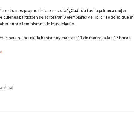
ión os hemos propuesto la encuesta
“¿Cuándo fue la primera mujer
re quienes participen se sortearán 3 ejemplares del libro
“
Todo lo que m
saber sobre feminismo
”,
de Mara Mariño
.
enes para responderla
hasta hoy martes, 11 de marzo, a las 17 horas
.
ta
nacional