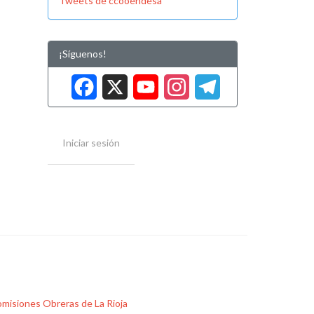
Tweets de ccooendesa
¡Síguenos!
Facebook
X
YouTube
Instag
Tele
Iniciar sesión
misiones Obreras de La Rioja