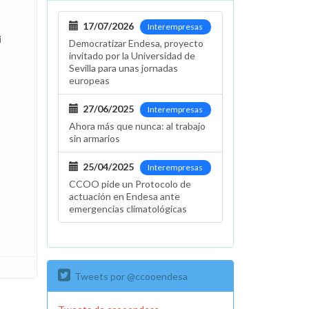
17/07/2026
Interempresas
i
Democratizar Endesa, proyecto
invitado por la Universidad de
Sevilla para unas jornadas
europeas
27/06/2025
Interempresas
Ahora más que nunca: al trabajo
sin armarios
25/04/2025
Interempresas
CCOO pide un Protocolo de
actuación en Endesa ante
emergencias climatológicas
Tweets por @ccooendesa