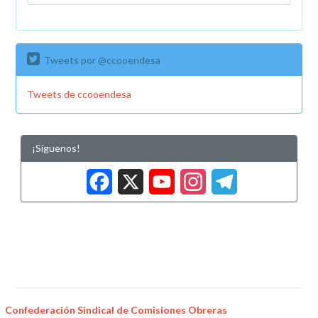
Tweets por @ccooendesa
Tweets de ccooendesa
¡Síguenos!
Facebook
X
YouTub
Insta
Tele
Confederación Sindical de Comisiones Obreras