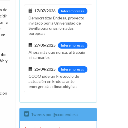
o de
17/07/2026
Interempresas
idir
Democratizar Endesa, proyecto
an a
invitado por la Universidad de
Sevilla para unas jornadas
e
europeas
 en
27/06/2025
Interempresas
Ahora más que nunca: al trabajo
ido
sin armarios
/h y
25/04/2025
Interempresas
CCOO pide un Protocolo de
actuación en Endesa ante
emergencias climatológicas
ación
Tweets por @ccooendesa