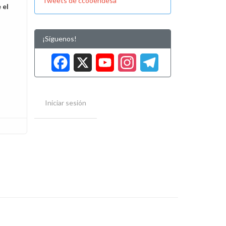
Tweets de ccooendesa
 el
¡Síguenos!
Facebook
X
YouTube
Instag
Tele
Iniciar sesión