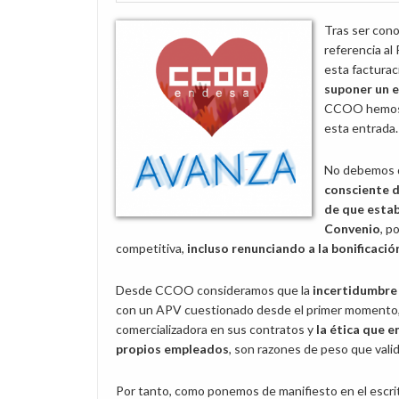
Tras ser con
referencia al
esta facturac
suponer un e
CCOO hemos d
esta entrada.
No debemos de
consciente d
de que estab
Convenio
, p
competitiva,
incluso renunciando a la bonificació
Desde CCOO consideramos que la
incertidumbre 
con un APV cuestionado desde el primer momento,
comercializadora en sus contratos y
la ética que 
propios empleados
, son razones de peso que vali
Por tanto, como ponemos de manifiesto en el escrit