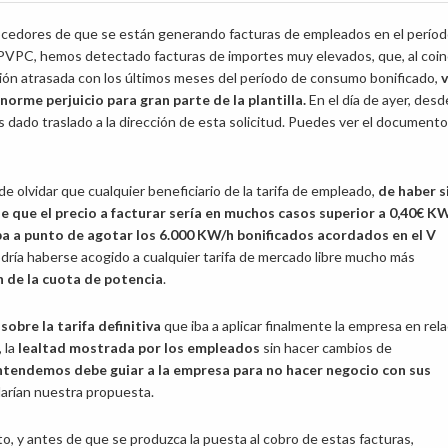
ocedores de que se están generando facturas de empleados en el períod
 PVPC, hemos detectado facturas de importes muy elevados, que, al coinc
ión atrasada con los últimos meses del período de consumo bonificado,
v
norme perjuicio para gran parte de la plantilla.
En el día de ayer, desd
ado traslado a la dirección de esta solicitud. Puedes ver el documento
 olvidar que cualquier beneficiario de la tarifa de empleado,
de haber s
e que el precio a facturar sería en muchos casos superior a 0,40€ KW
a a punto de agotar los 6.000 KW/h bonificados acordados en el V
odría haberse acogido a cualquier tarifa de mercado libre mucho más
n de la cuota de potencia
.
sobre la tarifa
definitiva
que iba a aplicar finalmente la empresa en rel
 la
lealtad mostrada por los empleados
sin hacer cambios de
entendemos debe guiar a la empresa para no hacer negocio con sus
darían nuestra propuesta.
o, y antes de que se produzca la puesta al cobro de estas facturas,