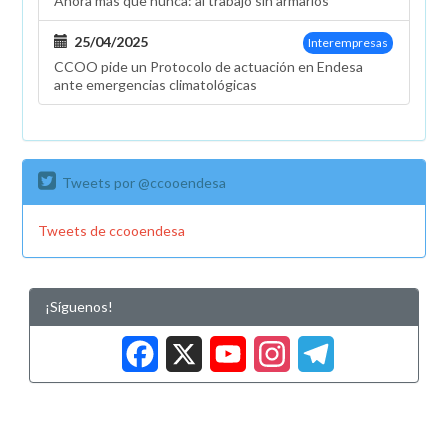
Ahora más que nunca: al trabajo sin armarios
25/04/2025
Interempresas
CCOO pide un Protocolo de actuación en Endesa
ante emergencias climatológicas
Tweets por @ccooendesa
Tweets de ccooendesa
¡Síguenos!
Facebook
X
YouTub
Insta
Tele