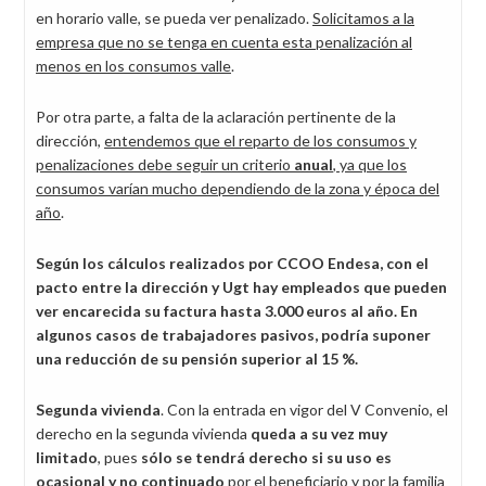
en horario valle, se pueda ver penalizado.
Solicitamos a la
empresa que
no se tenga en cuenta esta penalización al
menos en los consumos valle
.
Por otra parte, a falta de la aclaración pertinente de la
dirección,
entendemos que el reparto de los consumos y
penalizaciones debe seguir un criterio
anual
, ya que los
consumos varían mucho dependiendo de la zona y época del
año
.
Según los cálculos realizados por
CCOO Endesa, con el
pacto entre la dirección y Ugt hay empleados que pueden
ver encarecida su factura hasta 3.000 euros al año. En
algunos casos de trabajadores pasivos, podría suponer
una reducción de su pensión superior al 15 %.
Segunda vivienda
. Con la entrada en vigor del V Convenio, el
derecho en la segunda vivienda
queda a su vez muy
limitado
, pues
sólo se tendrá derecho
si su uso es
ocasional y no continuado
por el beneficiario y por la familia