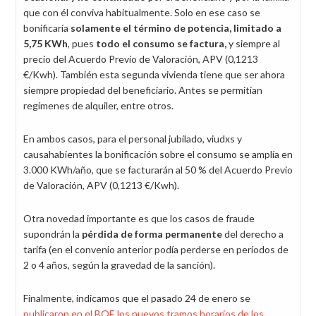
que con él conviva habitualmente. Solo en ese caso se
bonificaría
solamente el término de potencia, limitado a
5,75 KWh
, pues
todo el consumo
se factura
,
y siempre al
precio del Acuerdo Previo de Valoración, APV (0,1213
€/Kwh). También esta segunda vivienda tiene que ser ahora
siempre propiedad del beneficiario. Antes se permitían
regímenes de alquiler, entre otros.
En ambos casos, para el personal jubilado, viudxs y
causahabientes la bonificación sobre el consumo se amplía en
3.000 KWh/año, que se facturarán al 50 % del Acuerdo Previo
de Valoración, APV (0,1213 €/Kwh).
Otra novedad importante es que los casos de fraude
supondrán la
pérdida
de forma permanente
del derecho a
tarifa
(en el convenio anterior podía perderse en períodos de
2 o 4 años, según la gravedad de la sanción).
Finalmente, indicamos que el pasado 24 de enero se
publicaron en el BOE los nuevos tramos horarios de los