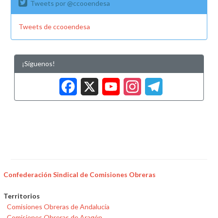
Tweets por @ccooendesa
Tweets de ccooendesa
¡Síguenos!
Facebook
X
YouTub
Insta
Tele
Confederación Sindical de Comisiones Obreras
Territorios
Comisiones Obreras de Andalucía
Comisiones Obreras de Aragón