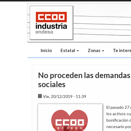
Pasar
al
contenido
principal
Inicio
Estatal
Zonas
Te inter
No proceden las demandas i
sociales
Vie, 20/12/2019 - 11:39
El pasado 27 
los activos cu
bonificación 
necesario po