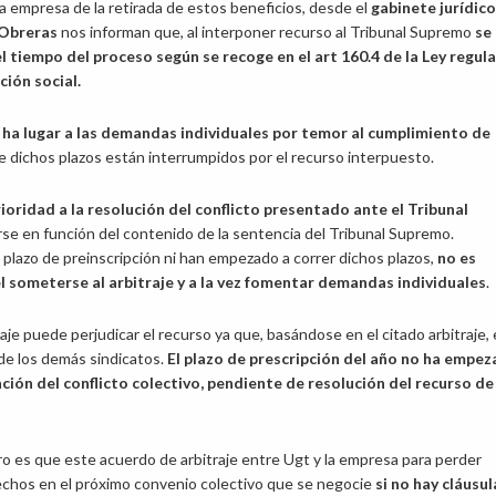
la empresa de la retirada de estos beneficios, desde el
gabinete jurídic
Obreras
nos informan que, al interponer recurso al Tribunal Supremo
se
l tiempo del proceso según se recoge en el art 160.4 de la Ley regul
cción social.
 ha lugar a las demandas individuales
por temor al cumplimiento de
ue dichos plazos están interrumpidos por el recurso interpuesto.
oridad a la resolución del conflicto presentado ante el Tribunal
rse en función del contenido de la sentencia del Tribunal Supremo.
plazo de preinscripción ni han empezado a correr dichos plazos,
no es
l someterse al arbitraje y a la vez fomentar demandas individuales
.
je puede perjudicar el recurso ya que, basándose en el citado arbitraje, 
de los demás sindicatos.
El plazo de prescripción del año no ha empez
ción del conflicto colectivo, pendiente de resolución del recurso de
 es que este acuerdo de arbitraje entre Ugt y la empresa para perder
rechos en el próximo convenio colectivo que se negocie
si no hay cláusul