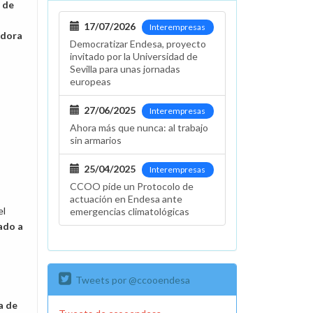
o de
17/07/2026
Interempresas
adora
Democratizar Endesa, proyecto
invitado por la Universidad de
Sevilla para unas jornadas
europeas
27/06/2025
Interempresas
Ahora más que nunca: al trabajo
sin armarios
25/04/2025
Interempresas
CCOO pide un Protocolo de
actuación en Endesa ante
el
emergencias climatológicas
ado a
Tweets por @ccooendesa
a de