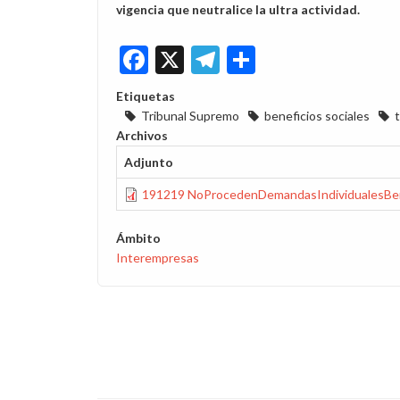
vigencia que neutralice la ultra actividad.
Facebook
X
Telegram
Share
Etiquetas
Tribunal Supremo
beneficios sociales
Archivos
Adjunto
191219 NoProcedenDemandasIndividualesBene
Ámbito
Interempresas