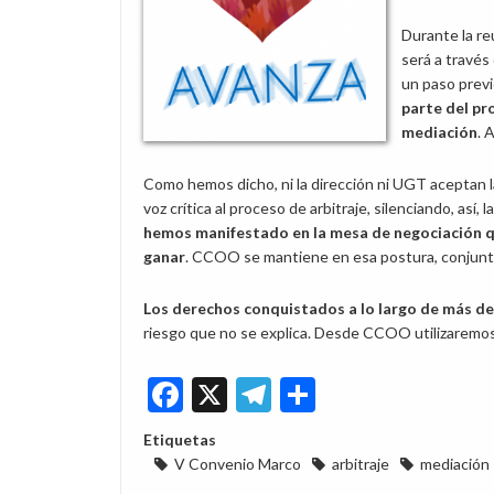
Durante la re
será a través
un paso previ
parte del pr
mediación
. 
Como hemos dicho, ni la dirección ni UGT aceptan 
voz crítica al proceso de arbitraje, silenciando, así, 
hemos manifestado en la mesa de negociación q
ganar
. CCOO se mantiene en esa postura, conjun
Los derechos conquistados a lo largo de más de 
riesgo que no se explica. Desde CCOO utilizaremos 
Facebook
X
Telegram
Share
Etiquetas
V Convenio Marco
arbitraje
mediación