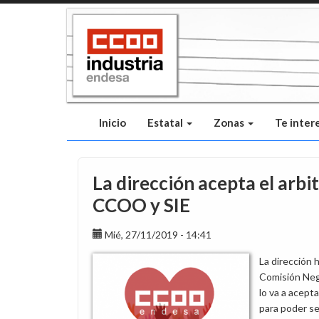
Pasar
al
contenido
principal
Inicio
Estatal
Zonas
Te inter
La dirección acepta el arbi
CCOO y SIE
Mié, 27/11/2019 - 14:41
La dirección 
Comisión Neg
lo va a acep
para poder se