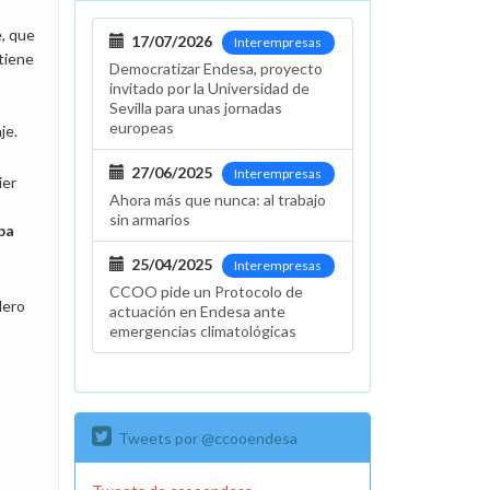
e, que
17/07/2026
Interempresas
 tiene
Democratizar Endesa, proyecto
invitado por la Universidad de
Sevilla para unas jornadas
europeas
je.
27/06/2025
Interempresas
ier
Ahora más que nunca: al trabajo
sin armarios
ba
25/04/2025
Interempresas
CCOO pide un Protocolo de
dero
actuación en Endesa ante
emergencias climatológicas
Tweets por @ccooendesa