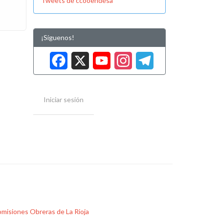
Tweets de ccooendesa
¡Síguenos!
Facebook
X
YouTube
Instag
Tele
Iniciar sesión
misiones Obreras de La Rioja