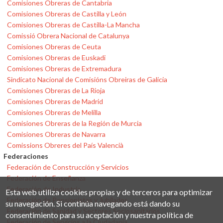
Comisiones Obreras de Cantabria
Comisiones Obreras de Castilla y León
Comisiones Obreras de Castilla-La Mancha
Comissió Obrera Nacional de Catalunya
Comisiones Obreras de Ceuta
Comisiones Obreras de Euskadi
Comisiones Obreras de Extremadura
Sindicato Nacional de Comisións Obreiras de Galicia
Comisiones Obreras de La Rioja
Comisiones Obreras de Madrid
Comisiones Obreras de Melilla
Comisiones Obreras de la Región de Murcia
Comisiones Obreras de Navarra
Comissions Obreres del País Valencià
Federaciones
Federación de Construcción y Servicios
Federación de Enseñanza
Federación de Industria
Esta web utiliza cookies propias y de terceros para optimizar
Federación de Pensionistas y Jubilados
su navegación. Si continúa navegando está dando su
Federación de Sanidad y Sectores Sociosanitarios
consentimiento para su aceptación y nuestra política de
Federación de Servicios a la Ciudadanía